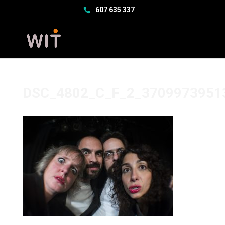
607 635 337
DSC_4802_C_F_2_3709973951