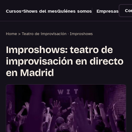
Empresas
Co
Cursos
Shows del mes
Quiénes somos
Empresas
▾
Contacto
Home
> Teatro de improvisación · Improshows
Improshows: teatro de
improvisación en directo
en Madrid