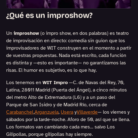
¿Qué es un improshow?
Un
improshow
(o impro show, en dos palabras) es teatro
de improvisación en directo: comedia sin guion que los
improvisadores de WIT construyen en el momento a partir
de vuestras propuestas. Nada está escrito, cada función
es distinta y —esto es importante— no garantizamos las
risas. El humor es subjetivo, es lo que hay.
Los tenemos en
WIT Impro
—C. de Navas del Rey, 70,
Latina, 28011 Madrid (Puerta del Ángel), a cinco minutos
del metro Alto de Extremadura (L6) y a un paso del
Parque de San Isidro y de Madrid Río, cerca de
Carabanchel
,
Arganzuela
,
Usera
y
Villaverde
— los viernes y
sábados por la tarde-noche. Aforo de 50, así que se llena.
Los formatos van cambiando cada mes… salvo Los
Gilipollas, porque gilipollas hay siempre.